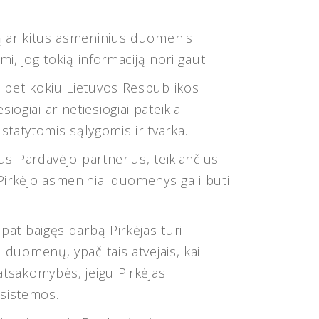
są ar kitus asmeninius duomenis
i, jog tokią informaciją nori gauti.
kyti bet kokiu Lietuvos Respublikos
ogiai ar netiesiogiai pateikia
tatytomis sąlygomis ir tvarka.
rus Pardavėjo partnerius, teikiančius
irkėjo asmeniniai duomenys gali būti
pat baigęs darbą Pirkėjas turi
 duomenų, ypač tais atvejais, kai
atsakomybės, jeigu Pirkėjas
 sistemos.