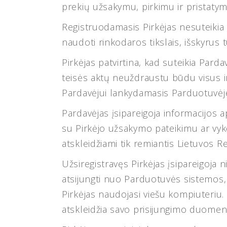
prekių užsakymu, pirkimu ir pristatym
Registruodamasis Pirkėjas nesuteikia
naudoti rinkodaros tikslais, išskyrus t
Pirkėjas patvirtina, kad suteikia Parda
teisės aktų neuždraustu būdu visus ir
Pardavėjui lankydamasis Parduotuvėje
Pardavėjas įsipareigoja informacijos a
su Pirkėjo užsakymo pateikimu ar vyk
atskleidžiami tik remiantis Lietuvos R
Užsiregistravęs Pirkėjas įsipareigoja
atsijungti nuo Parduotuvės sistemos, t
Pirkėjas naudojasi viešu kompiuteriu.
atskleidžia savo prisijungimo duomen