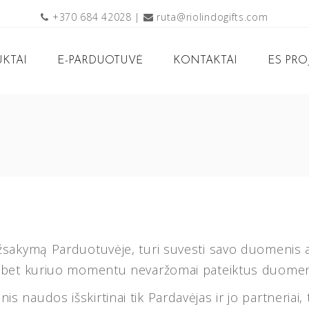
+370 684 42028
|
ruta@riolindogifts.com
KTAI
E-PARDUOTUVĖ
KONTAKTAI
ES PRO
i užsakymą Parduotuvėje, turi suvesti savo duomenis
sę bet kuriuo momentu nevaržomai pateiktus duomenis k
is naudos išskirtinai tik Pardavėjas ir jo partneriai,