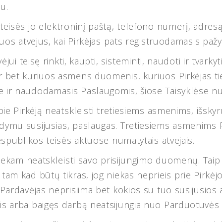
u.
 teisės jo elektroninį paštą, telefono numerį, adre
uos atvejus, kai Pirkėjas pats registruodamasis pažym
vėjui teisę rinkti, kaupti, sisteminti, naudoti ir tvar
 bet kuriuos asmens duomenis, kuriuos Pirkėjas tiesi
 ir naudodamasis Paslaugomis, šiose Taisyklėse nus
pie Pirkėją neatskleisti tretiesiems asmenims, išsky
dymu susijusias, paslaugas. Tretiesiems asmenims P
espublikos teisės aktuose numatytais atvejais.
 niekam neatskleisti savo prisijungimo duomenų. Taip 
am kad būtų tikras, jog niekas neprieis prie Pirkėjo
 Pardavėjas neprisiima bet kokios su tuo susijusios 
is arba baigęs darbą neatsijungia nuo Parduotuvės