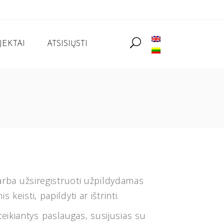
JEKTAI
ATSISIŲSTI
 arba užsiregistruoti užpildydamas
eisti, papildyti ar ištrinti.
 teikiantys paslaugas, susijusias su