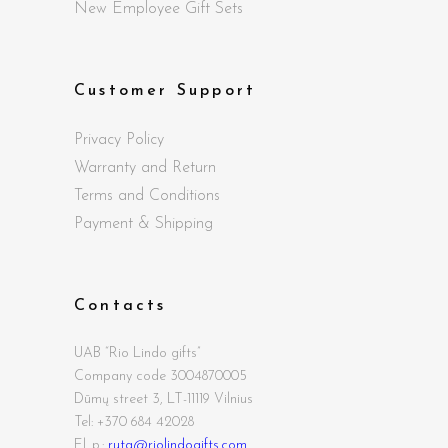
New Employee Gift Sets
Customer Support
Privacy Policy
Warranty and Return
Terms and Conditions
Payment & Shipping
Contacts
UAB “Rio Lindo gifts”
Company code 3004870005
Dūmų street
3, LT-11119 Vilnius
Tel: +370 684 42028
El. p.:
ruta@riolindogifts.com