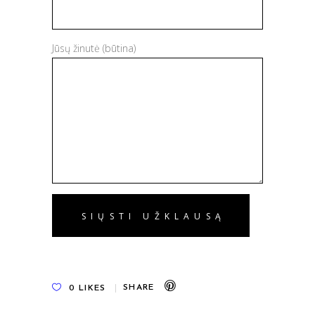
Jūsų žinutė (būtina)
0
LIKES