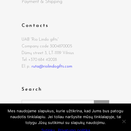
Payment & Shipping
Contacts
UAB “Rio Lindo gifts”
Company code 3004870005
Dūmų street
3, LT-11119 Vilnius
Tel: +370 684 42028
El. p.:
ruta@riolindogifts.com
Search
Search
for:
Mes naudojame slapukus, kurie užtikrina, kad Jums bus patogu
naudotis tinklalapiu. Jei toliau naršysite mūsų tinklalapyje, tai
tolygu Jūsų sutikimui su slapukų naudojimu.
Sutinku
Privatumo politika