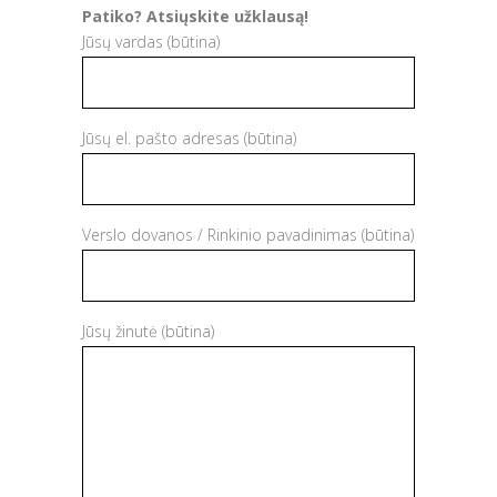
Patiko? Atsiųskite užklausą!
Jūsų vardas (būtina)
Jūsų el. pašto adresas (būtina)
Verslo dovanos / Rinkinio pavadinimas (būtina)
Jūsų žinutė (būtina)