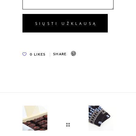
0
LIKES