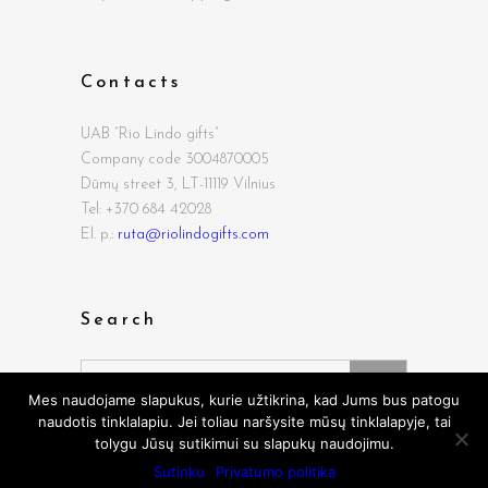
Contacts
UAB “Rio Lindo gifts”
Company code 3004870005
Dūmų street
3, LT-11119 Vilnius
Tel: +370 684 42028
El. p.:
ruta@riolindogifts.com
Search
Search
for:
Mes naudojame slapukus, kurie užtikrina, kad Jums bus patogu
naudotis tinklalapiu. Jei toliau naršysite mūsų tinklalapyje, tai
tolygu Jūsų sutikimui su slapukų naudojimu.
Sutinku
Privatumo politika