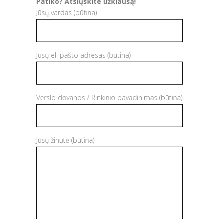
Patiko? Atsiųskite užklausą!
Jūsų vardas (būtina)
Jūsų el. pašto adresas (būtina)
Verslo dovanos / Rinkinio pavadinimas (būtina)
Jūsų žinutė (būtina)