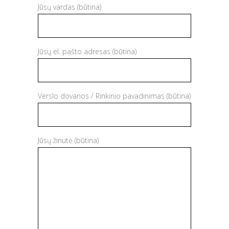
Jūsų vardas (būtina)
Jūsų el. pašto adresas (būtina)
Verslo dovanos / Rinkinio pavadinimas (būtina)
Jūsų žinutė (būtina)