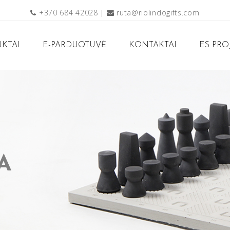
+370 684 42028
|
ruta@riolindogifts.com
KTAI
E-PARDUOTUVĖ
KONTAKTAI
ES PRO