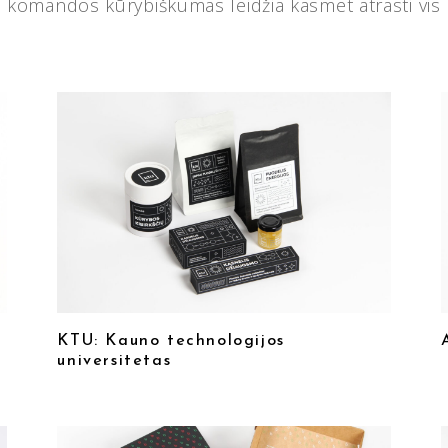
is komandos kūrybiškumas leidžia kasmet atrasti vis 
KTU: Kauno technologijos
universitetas