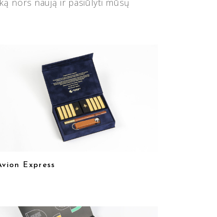
ką nors naują ir pasiūlyti mūsų
Avion Express