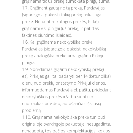
grąžinama tik už prekę sumokėta pinigų suma.
1.7. Grąžinant gautą ne tą prekę, Pardavėjas
įsipareigoja pakeisti tokią prekę reikalinga
preke. Neturint reikalingos prekės, Pirkėjui
grąžinami visi pinigai (už prekę, ir patirtas
faktines siuntimo išlaidas).
1.8. Kai grąžinama nekokybiška prekė,
Pardavėjas įsipareigoja pakeisti nekokybišką
prekę analogiška preke arba grąžinti Pirkėjui
pinigus.
1.9. Norėdamas grąžinti nekokybišką prekę(-
es), Pirkėjas gali tai padaryti per 14 (keturiolika)
dienų nuo prekių pristatymo Pirkėjui dienos,
informuodamas Pardavėją el. paštu, pridedant
nekokybiškos prekės ir/arba siuntinio
nuotraukas ar video, aprašančias iškilusią
problemą.
1.10. Grąžinama nekokybiška prekė turi būti
originalioje tvarkingoje pakuotėje, nesugadinta,
nenaudota, tos pačios komplektacijos, kokios