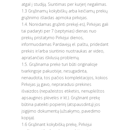
atgal į studiją. Siuntimas per kurjerį negalimas.
1.3 Grąžinamų kokybiškų arba keičiamų prekių
grąžinimo išlaidas apmoka pirkėjas.
1.4. Norėdamas grąžinti prekę(-es), Pirkėjas gali
tai padaryti per 7 (septynias) dienas nuo
prekių pristatymo Pirkėjui dienos,
informuodamas Pardavėją el. paštu, pridedant
prekės ir/arba siuntinio nuotraukas ar video,
aprašančias iškilusią problemą.
1.5. Grąžinama prekė turi būti originalioje
tvarkingoje pakuotėje, nesugadinta,
nenaudota, tos pačios komplektacijos, kokios
Pirkėjas ją gavo, nepraradusi prekinės
išvaizdos (nepažeistos etiketės, nenuplėštos
apsauginės plėvelės ir kt.). Grąžinant prekę
būtina pateikti popierinį (atspausdintą) jos
įsigijimo dokumentą (užsakymo, pavedimo
kopija).
1.6 Grąžinant kokybišką prekę, Pirkėjui