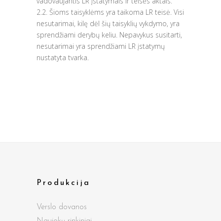
vadovaujantis LR įstatymais ir teisės aktais.
2.2. Šioms taisyklėms yra taikoma LR teisė. Visi
nesutarimai, kilę dėl šių taisyklių vykdymo, yra
sprendžiami derybų keliu. Nepavykus susitarti,
nesutarimai yra sprendžiami LR įstatymų
nustatyta tvarka.
Produkcija
Verslo dovanos