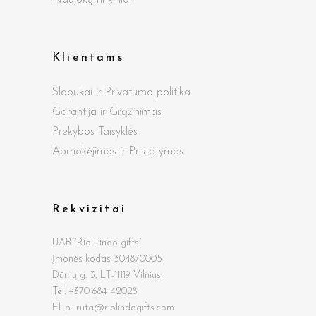
Naujokų rinkiniai
Klientams
Slapukai ir Privatumo politika
Garantija ir Grąžinimas
Prekybos Taisyklės
Apmokėjimas ir Pristatymas
Rekvizitai
UAB “Rio Lindo gifts”
Įmonės kodas 304870005
Dūmų g.
3, LT-11119 Vilnius
Tel: +370 684 42028
El. p.: ruta@riolindogifts.com