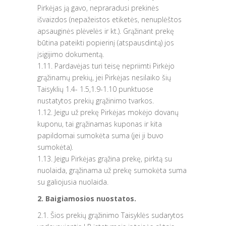
Pirkėjas ją gavo, nepraradusi prekinės
išvaizdos (nepažeistos etiketės, nenuplėštos
apsauginės plėvelės ir kt.). Grąžinant prekę
būtina pateikti popierinį (atspausdintą) jos
įsigijimo dokumentą.
1.11. Pardavėjas turi teisę nepriimti Pirkėjo
grąžinamų prekių, jei Pirkėjas nesilaiko šių
Taisyklių 1.4- 1.5,1.9-1.10 punktuose
nustatytos prekių grąžinimo tvarkos.
1.12. Jeigu už prekę Pirkėjas mokėjo dovanų
kuponu, tai grąžinamas kuponas ir kita
papildomai sumokėta suma (jei ji buvo
sumokėta).
1.13. Jeigu Pirkėjas grąžina prekę, pirktą su
nuolaida, grąžinama už prekę sumokėta suma
su galiojusia nuolaida.
2. Baigiamosios nuostatos.
2.1. Šios prekių grąžinimo Taisyklės sudarytos