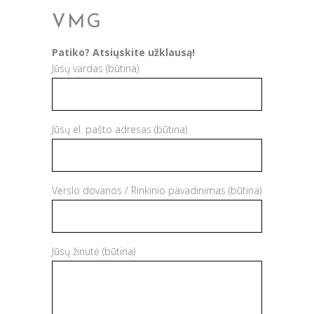
VMG
Patiko? Atsiųskite užklausą!
Jūsų vardas (būtina)
Jūsų el. pašto adresas (būtina)
Verslo dovanos / Rinkinio pavadinimas (būtina)
Jūsų žinutė (būtina)