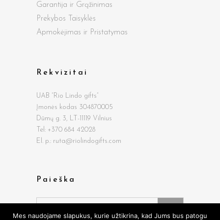
Garantija ir Grąžinimas
Prekybos Taisyklės
Apmokėjimas ir Pristatymas
Rekvizitai
UAB “Rio Lindo gifts”
Įmonės kodas 304870005
Dūmų g.
3, LT-11119 Vilnius
Tel: +370 684 42028
El. p.: ruta@riolindogifts.com
Paieška
Search
for:
Mes naudojame slapukus, kurie užtikrina, kad Jums bus patogu