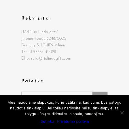
Rekvizitai
UAB “Rio Lindo gifts”
Įmonės kodas 304870005
Dūmų g.
3, LT-11119 Vilnius
Tel: +370 684 42028
El. p.: ruta@riolindogifts.com
Paieška
Search
for:
Mes naudojame slapukus, kurie užtikrina, kad Jums bus patogu
naudotis tinklalapiu. Jei toliau naršysite mūsų tinklalapyje, tai
tolygu Jūsų sutikimui su slapukų naudojimu.
Sutinku
Privatumo politika