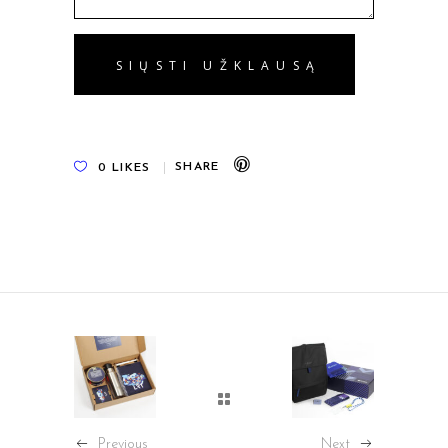
0
LIKES
Previous
Next