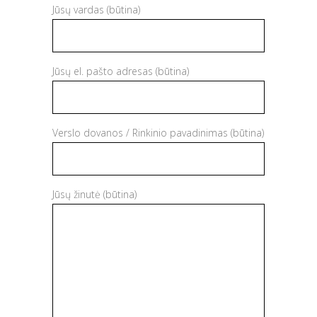
Jūsų vardas (būtina)
Jūsų el. pašto adresas (būtina)
Verslo dovanos / Rinkinio pavadinimas (būtina)
Jūsų žinutė (būtina)