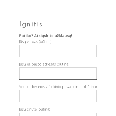
Ignitis
Patiko? Atsiųskite užklausą!
Jūsų vardas (būtina)
Jūsų el. pašto adresas (būtina)
Verslo dovanos / Rinkinio pavadinimas (būtina)
Jūsų žinutė (būtina)