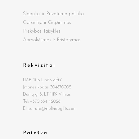
Slapukai ir Privatumo politika
Garantija ir Grąžinimas
Prekybos Taisyklės
Apmokėjimas ir Pristatymas
Rekvizitai
UAB “Rio Lindo gifts”
Įmonės kodas 304870005
Dūmų g.
3, LT-11119 Vilnius
Tel: +370 684 42028
El. p.: ruta@riolindogifts.com
Paieška