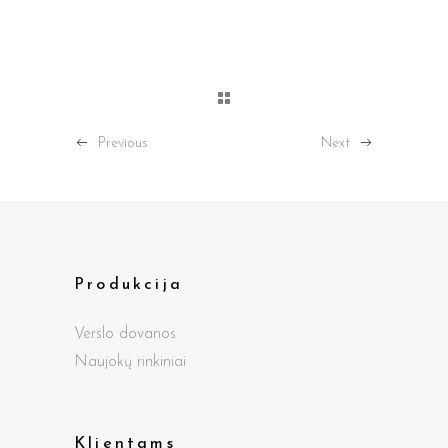
Previous
Next
Produkcija
Verslo dovanos
Naujokų rinkiniai
Klientams