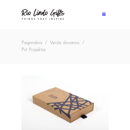
Pagrindinis
/
Verslo dovanos
/
Pst Projektai