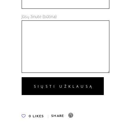
Jūsų žinutė (būtina)
0
LIKES