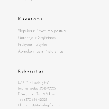
Klientams
Slapukai ir Privatumo politika
Garantija ir Grąžinimas
Prekybos Taisyklės
Apmokėjimas ir Pristatymas
Rekvizitai
UAB “Rio Lindo gifts”
Įmonės kodas 304870005
Dūmų g.
3, LT-11119 Vilnius
Tel: +370 684 42028
El. p.: ruta@riolindogifts.com