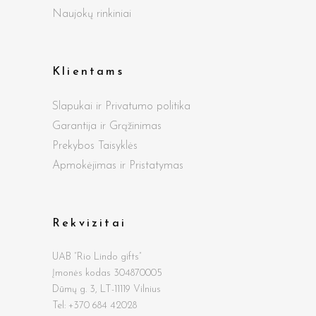
Naujokų rinkiniai
Klientams
Slapukai ir Privatumo politika
Garantija ir Grąžinimas
Prekybos Taisyklės
Apmokėjimas ir Pristatymas
Rekvizitai
UAB “Rio Lindo gifts”
Įmonės kodas 304870005
Dūmų g.
3, LT-11119 Vilnius
Tel: +370 684 42028