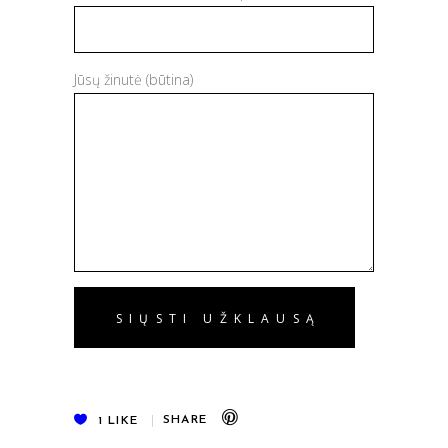
Jūsų žinutė (būtina)
1
LIKE