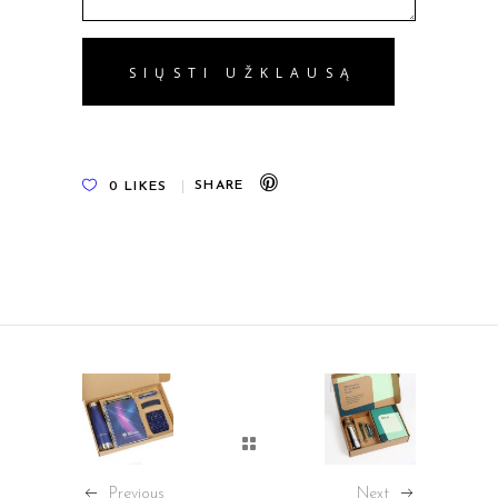
0
LIKES
Previous
Next