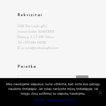
Rekvizitai
UAB “Rio Lindo gifts”
Įmonės kodas 304870005
Dūmų g.
3, LT-11119 Vilnius
Tel: +370 684 42028
El. p.: ruta@riolindogifts.com
Paieška
Search
for:
Mes naudojame slapukus, kurie užtikrina, kad Jums bus patogu
naudotis tinklalapiu. Jei toliau naršysite mūsų tinklalapyje, tai
tolygu Jūsų sutikimui su slapukų naudojimu.
Sutinku
Privatumo politika