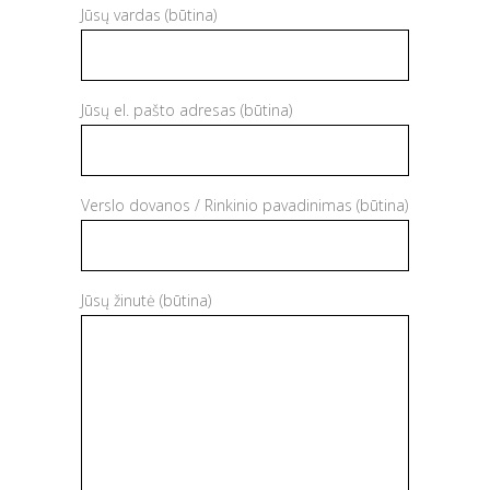
Jūsų vardas (būtina)
Jūsų el. pašto adresas (būtina)
Verslo dovanos / Rinkinio pavadinimas (būtina)
Jūsų žinutė (būtina)