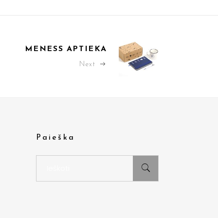
MENESS APTIEKA
Next
Paieška
Search
for: