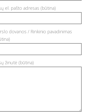
sų el. pašto adresas (būtina)
rslo dovanos / Rinkinio pavadinimas
ūtina)
sų žinutė (būtina)