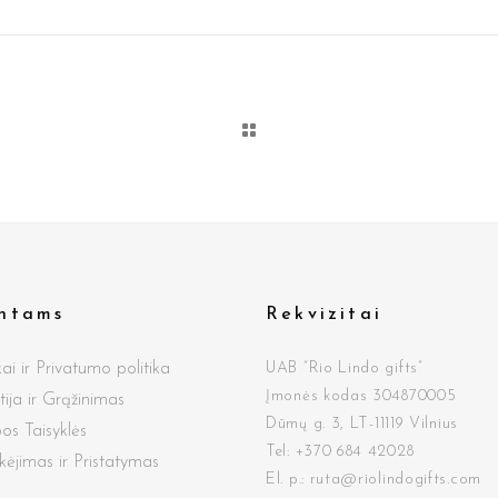
entams
Rekvizitai
ai ir Privatumo politika
UAB “Rio Lindo gifts”
Įmonės kodas 304870005
ija ir Grąžinimas
Dūmų g.
3, LT-11119 Vilnius
os Taisyklės
Tel: +370 684 42028
jimas ir Pristatymas
El. p.: ruta@riolindogifts.com