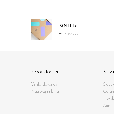
IGNITIS
Previous
Produkcija
Kli
Verslo dovanos
Slapuk
Naujokų rinkiniai
Garant
Prekyb
Apmokė