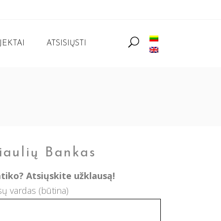
JEKTAI
ATSISIŲSTI
iaulių Bankas
tiko? Atsiųskite užklausą!
sų vardas (būtina)