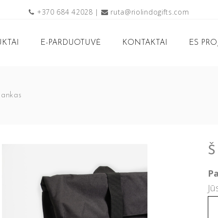
+370 684 42028
|
ruta@riolindogifts.com
KTAI
E-PARDUOTUVĖ
KONTAKTAI
ES PRO
Bankas
Š
Pa
Jū