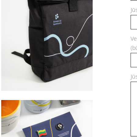
Jū
Ve
(b
Jū