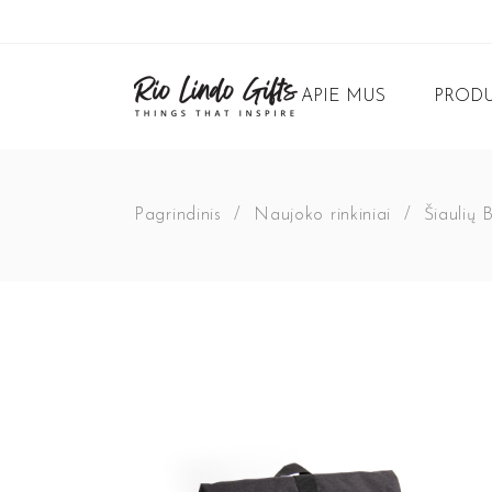
APIE MUS
PRODU
Pagrindinis
/
Naujoko rinkiniai
/
Šiaulių 