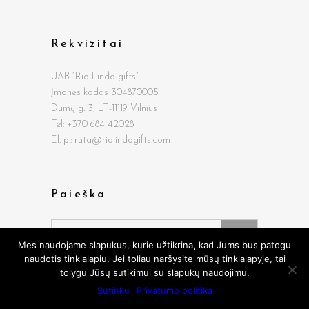
Rekvizitai
UAB “Rio Lindo gifts”
Įmonės kodas 304870005
Dūmų g.
3, LT-11119 Vilnius
Tel: +370 684 42028
El. p.: ruta@riolindogifts.com
Paieška
Search
for:
Mes naudojame slapukus, kurie užtikrina, kad Jums bus patogu
naudotis tinklalapiu. Jei toliau naršysite mūsų tinklalapyje, tai
tolygu Jūsų sutikimui su slapukų naudojimu.
Sutinku
Privatumo politika