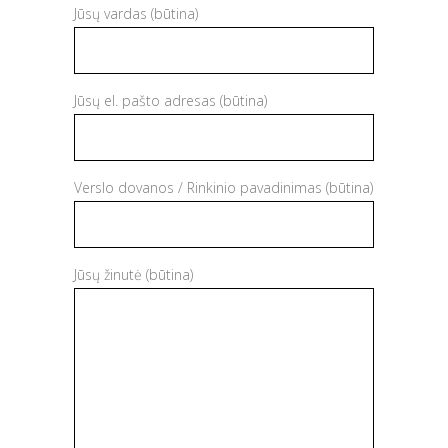
Jūsų vardas (būtina)
Jūsų el. pašto adresas (būtina)
Verslo dovanos / Rinkinio pavadinimas (būtina)
Jūsų žinutė (būtina)