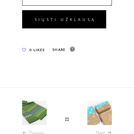
0
LIKES
Previous
Next