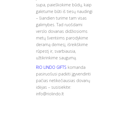
supa, paieškokime būdų, kaip
galėtume būti iš tiesų naudingi
– šiandien turime tam visas
galimybes. Tad ruošdami
verslo dovanas didžiosioms
metų šventėms parodykime
deramą dėmesį, išreikškime
rūpestį ir, svarbiausia,
užtikrinkime saugumą.
RIO LINDO GIFTS
komanda
pasiruošusi padėti įgyvendinti
pačias netikėčiausias dovanų
idėjas – susisiekite:
info@riolindo.lt