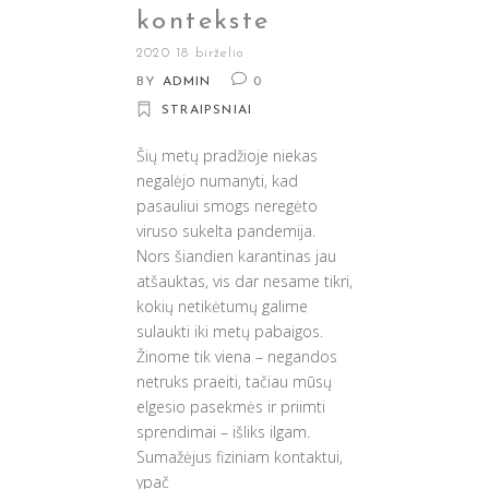
kontekste
2020 18 birželio
BY
ADMIN
0
STRAIPSNIAI
Šių metų pradžioje niekas
negalėjo numanyti, kad
pasauliui smogs neregėto
viruso sukelta pandemija.
Nors šiandien karantinas jau
atšauktas, vis dar nesame tikri,
kokių netikėtumų galime
sulaukti iki metų pabaigos.
Žinome tik viena – negandos
netruks praeiti, tačiau mūsų
elgesio pasekmės ir priimti
sprendimai – išliks ilgam.
Sumažėjus fiziniam kontaktui,
ypač