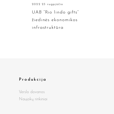
2022 23 rugpjūčio
UAB “Rio lindo gifts”
žiedinės ekonomikos
infrastruktūra
Produkcija
Verslo dovanos
Naujokų rinkiniai