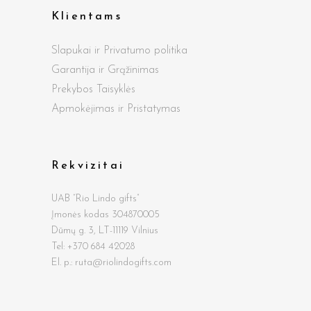
Klientams
Slapukai ir Privatumo politika
Garantija ir Grąžinimas
Prekybos Taisyklės
Apmokėjimas ir Pristatymas
Rekvizitai
UAB “Rio Lindo gifts”
Įmonės kodas 304870005
Dūmų g.
3, LT-11119 Vilnius
Tel: +370 684 42028
El. p.: ruta@riolindogifts.com