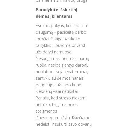
partneriams ir Kalėdų proga.
Parodykite išskirtinį
dėmesį klientams
Esminis pokytis, kuris palietė
daugumą – pasikeitę darbo
įpročiai. Staiga pasikeitė
taisyklės – buvome priversti
užsidaryti namuose.
Nesaugumas, nerimas, namų
ruoša, nesibaigiantys darbai,
nuolat besivejantys terminai,
santykių su šeimos nariais
peripetijos užklupo kone
kiekvieną visai netikėtai.
Panašu, kad streso niekam
netrūko, taigi malonios
staigmenos
išties nepamaišytų. Kviečiame
nedelsti ir sukurti savo dovanų