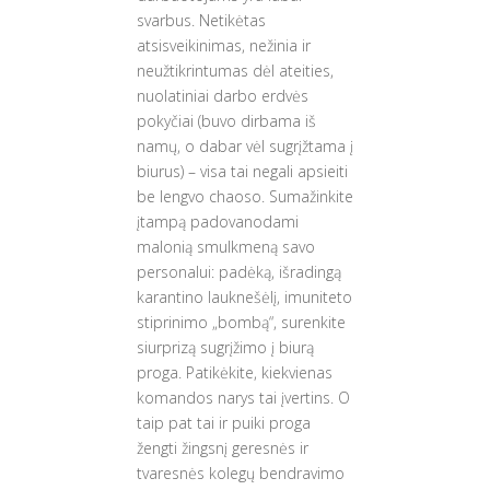
svarbus. Netikėtas
atsisveikinimas, nežinia ir
neužtikrintumas dėl ateities,
nuolatiniai darbo erdvės
pokyčiai (buvo dirbama iš
namų, o dabar vėl sugrįžtama į
biurus) – visa tai negali apsieiti
be lengvo chaoso. Sumažinkite
įtampą padovanodami
malonią smulkmeną savo
personalui: padėką, išradingą
karantino lauknešėlį, imuniteto
stiprinimo „bombą“, surenkite
siurprizą sugrįžimo į biurą
proga. Patikėkite, kiekvienas
komandos narys tai įvertins. O
taip pat tai ir puiki proga
žengti žingsnį geresnės ir
tvaresnės kolegų bendravimo