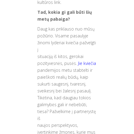
kultūros link.
Tad, kokia gi gali būti šių
metų pabaiga?
Daug kas priklauso nuo mūsų
požiūrio. Visame pasaulyje
žinomi lyderiai kviečia pažvelgti
į
situaciją iš kitos, gerokai
pozityvesnės, pusės.
Jie kviečia
pandemijos metu stabtelti ir
paieškoti realių būdų, kaip
sukurti saugesnį, tvaresnį,
sveikesnį bei žalesnį pasaulį.
Tikėtina, kad daugiau tokios
galimybės gali ir nebebūti,
tiesa? Pažvelkime į partnerystę
iš
naujos perspektyvos,
įvertinkime žmones, kurie mus