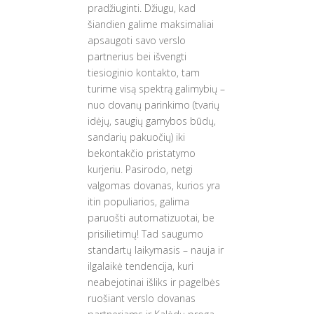
pradžiuginti. Džiugu, kad
šiandien galime maksimaliai
apsaugoti savo verslo
partnerius bei išvengti
tiesioginio kontakto, tam
turime visą spektrą galimybių –
nuo dovanų parinkimo (tvarių
idėjų, saugių gamybos būdų,
sandarių pakuočių) iki
bekontakčio pristatymo
kurjeriu. Pasirodo, netgi
valgomas dovanas, kurios yra
itin populiarios, galima
paruošti automatizuotai, be
prisilietimų! Tad saugumo
standartų laikymasis – nauja ir
ilgalaikė tendencija, kuri
neabejotinai išliks ir pagelbės
ruošiant verslo dovanas