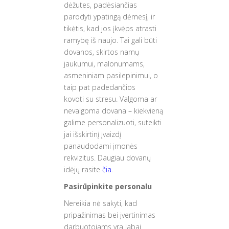
dėžutes, padėsiančias
parodyti ypatingą dėmesį, ir
tikėtis, kad jos įkvėps atrasti
ramybę iš naujo. Tai gali būti
dovanos, skirtos namų
jaukumui, malonumams,
asmeniniam pasilepinimui, o
taip pat padedančios
kovoti su stresu. Valgoma ar
nevalgoma dovana – kiekvieną
galime personalizuoti, suteikti
jai išskirtinį įvaizdį
panaudodami įmonės
rekvizitus. Daugiau dovanų
idėjų rasite
čia
.
Pasirūpinkite personalu
Nereikia nė sakyti, kad
pripažinimas bei įvertinimas
darbuotojams yra labai