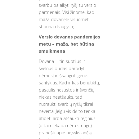
svarbu palaikyti ryšį su verslo
partneriais. Visi žinome, kad
maža dovanėlė visuomet
stiprina draugystę.
Verslo dovanos pandemijos
metu – maža, bet būtina
smulkmena
Dovana – itin subtilus ir
švelnus būdas parodyti
dėmesį ir išsaugoti gerus
santykius. Kad ir kas benutiktų,
pasaulis nesustos ir švenčių
niekas neatšauks, tad
nutraukti svarbių ryšių tikrai
neverta. Jeigu vis dėlto tenka
atidėti arba atšaukti reginius
(o tai niekada nėra smagu),
pranešti apie neįvyksiančią