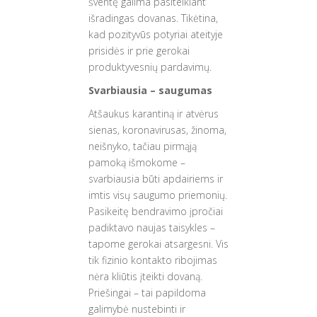
šventę galima pasitelkiant
išradingas dovanas. Tikėtina,
kad pozityvūs potyriai ateityje
prisidės ir prie gerokai
produktyvesnių pardavimų.
Svarbiausia – saugumas
Atšaukus karantiną ir atvėrus
sienas, koronavirusas, žinoma,
neišnyko, tačiau pirmąją
pamoką išmokome –
svarbiausia būti apdairiems ir
imtis visų saugumo priemonių.
Pasikeitę bendravimo įpročiai
padiktavo naujas taisykles –
tapome gerokai atsargesni. Vis
tik fizinio kontakto ribojimas
nėra kliūtis įteikti dovaną.
Priešingai – tai papildoma
galimybė nustebinti ir